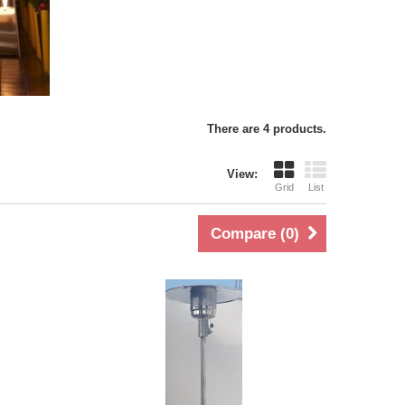
There are 4 products.
View:
Grid
List
Compare (
0
)