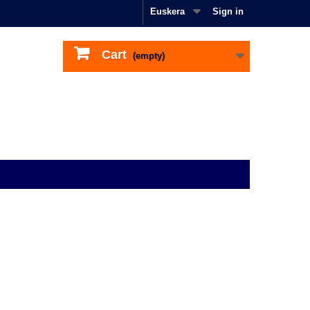
Euskera
Sign in
Cart
(empty)