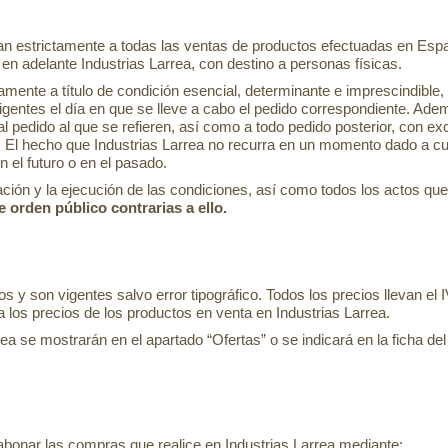
n estrictamente a todas las ventas de productos efectuadas en España
en adelante Industrias Larrea, con destino a personas físicas.
mente a título de condición esencial, determinante e imprescindible, l
gentes el día en que se lleve a cabo el pedido correspondiente. Adem
 al pedido al que se refieren, así como a todo pedido posterior, con
. El hecho que Industrias Larrea no recurra en un momento dado a cu
en el futuro o en el pasado.
ación y la ejecución de las condiciones, así como todos los actos q
 orden público contrarias a ello.
 y son vigentes salvo error tipográfico. Todos los precios llevan el IV
los precios de los productos en venta en Industrias Larrea.
a se mostrarán en el apartado “Ofertas” o se indicará en la ficha del p
e abonar las compras que realice en Industrias Larrea mediante: