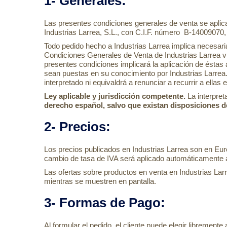
1- Generales
:
Las presentes condiciones generales de venta se aplica
Industrias Larrea, S.L., con C.I.F. número B-14009070, 
Todo pedido hecho a Industrias Larrea implica necesaria
Condiciones Generales de Venta de Industrias Larrea vi
presentes condiciones implicará la aplicación de éstas
sean puestas en su conocimiento por Industrias Larrea
interpretado ni equivaldrá a renunciar a recurrir a ellas 
Ley aplicable y jurisdicción competente.
La interpret
derecho español, salvo que existan disposiciones de
2- Precios
:
Los precios publicados en Industrias Larrea son en Euros
cambio de tasa de IVA será aplicado automáticamente a 
Las ofertas sobre productos en venta en Industrias Larre
mientras se muestren en pantalla.
3- Formas de Pago:
Al formular el pedido, el cliente puede elegir librement