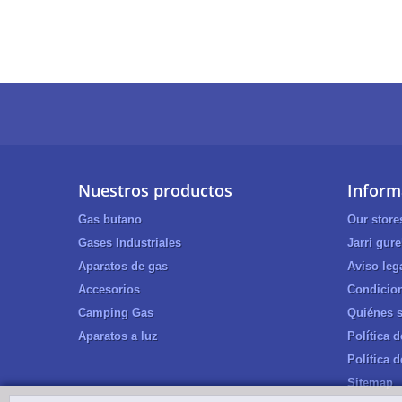
Nuestros productos
Inform
Gas butano
Our store
Gases Industriales
Jarri gur
Aparatos de gas
Aviso leg
Accesorios
Condicion
Camping Gas
Quiénes 
Aparatos a luz
Política 
Política 
Sitemap