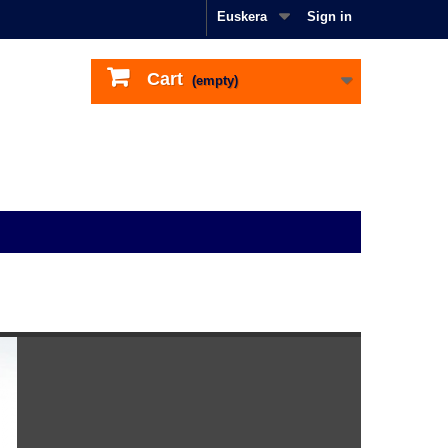
Euskera
Sign in
Cart
(empty)