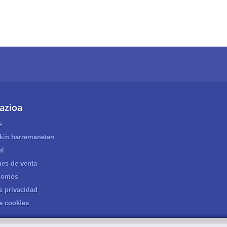
azioa
s
ekin harremanetan
al
es de venta
somos
de privacidad
de cookies