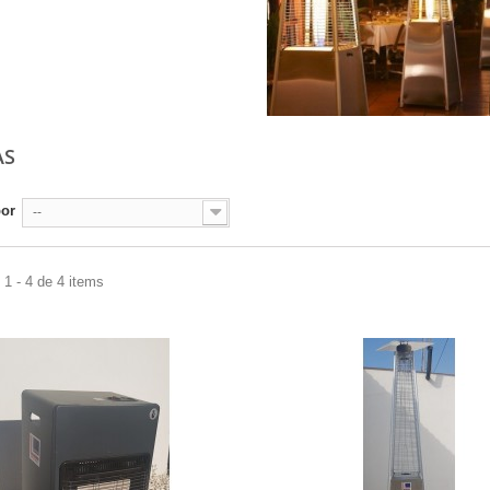
AS
por
--
1 - 4 de 4 items