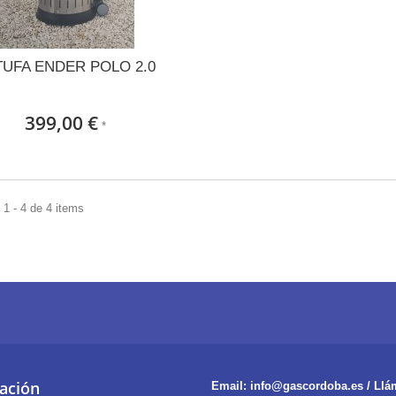
TUFA ENDER POLO 2.0
399,00 €
*
1 - 4 de 4 items
ación
Email:
info@gascordoba.es /
Llá