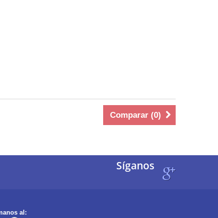
Comparar (
0
)
Síganos
manos al: