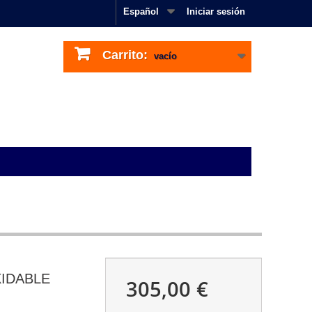
Español
Iniciar sesión
Carrito:
vacío
XIDABLE
305,00 €