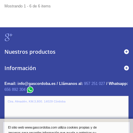
Mostrando 1 - 6 de 6 items
Nuestros productos
Información
Email:
info@gascordoba.es /
Llámanos al:
957 251 027
/ Whatsapp:
656 892 304
Ctra. Almadén, KM.3,800. 14029 Córdoba
El sitio web www.gascordoba.com utiliza cookies propias y de
terceros para recopilar información que ayuda a optimizar su