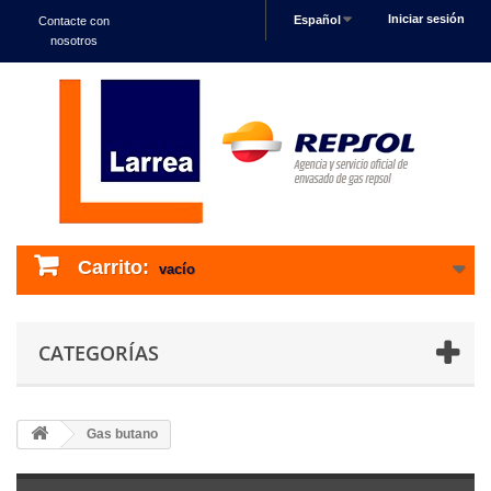
Iniciar sesión
Español
Contacte con
nosotros
Carrito:
vacío
CATEGORÍAS
Gas butano