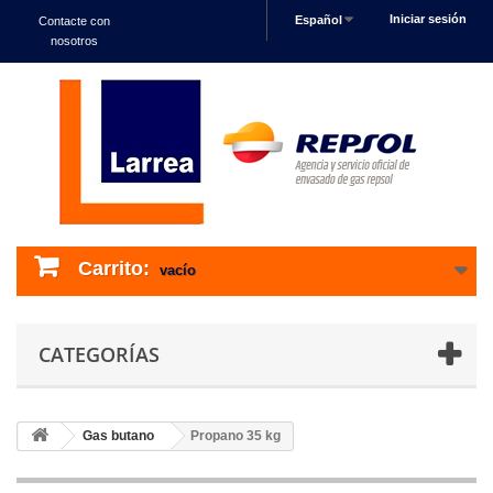
Iniciar sesión
Español
Contacte con
nosotros
Carrito:
vacío
CATEGORÍAS
Gas butano
Propano 35 kg