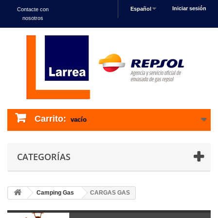
Iniciar sesión
Español
Contacte con
nosotros
Carrito:
vacío
CATEGORÍAS
Camping Gas
CARGAS GAS