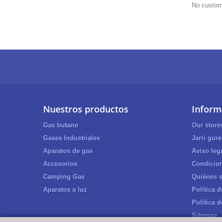
No custom
Nuestros productos
Inform
Gas butano
Our store
Gases Industriales
Jarri gur
Aparatos de gas
Aviso leg
Accesorios
Condicion
Camping Gas
Quiénes 
Aparatos a luz
Política 
Política 
Sitemap