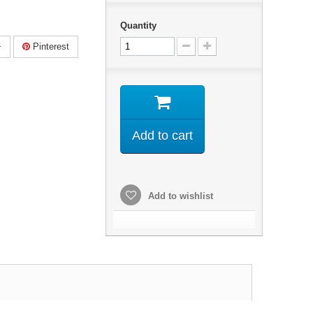
Quantity
+
Pinterest
Add to cart
Add to wishlist