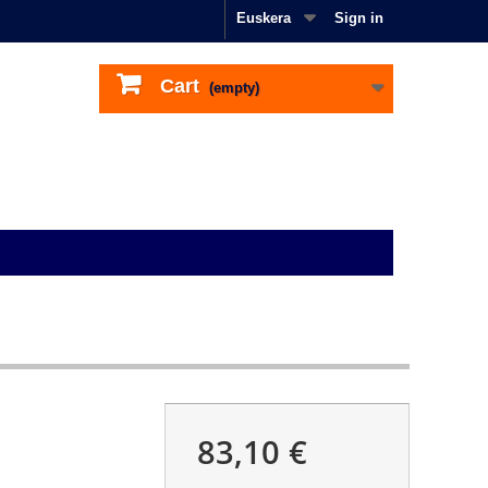
Euskera
Sign in
Cart
(empty)
83,10 €