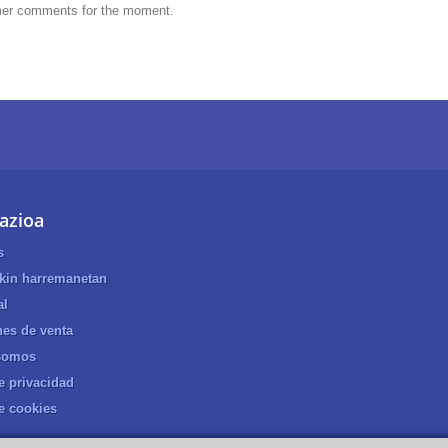
er comments for the moment.
azioa
s
ekin harremanetan
al
es de venta
somos
de privacidad
de cookies