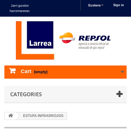
Sign in
Euskera
Jarri gurekin
harremanetan
Cart
(empty)
CATEGORIES
ESTUFA INFRARROJOS