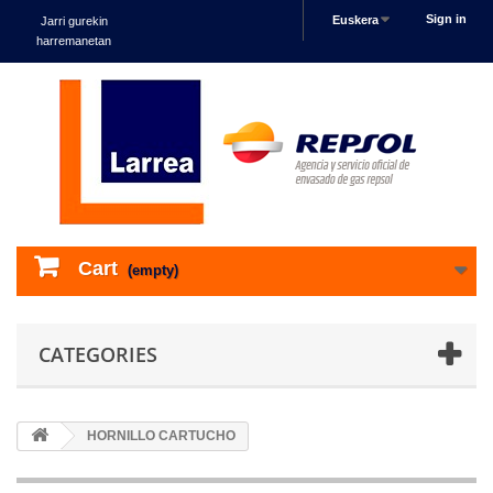
Sign in
Euskera
Jarri gurekin
harremanetan
Cart
(empty)
CATEGORIES
HORNILLO CARTUCHO