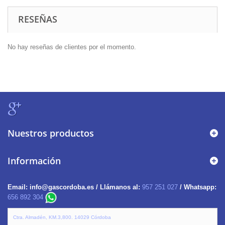
RESEÑAS
No hay reseñas de clientes por el momento.
Nuestros productos
Información
Email:
info@gascordoba.es /
Llámanos al:
957 251 027
/ Whatsapp:
656 892 304
Ctra. Almadén, KM.3,800. 14029 Córdoba