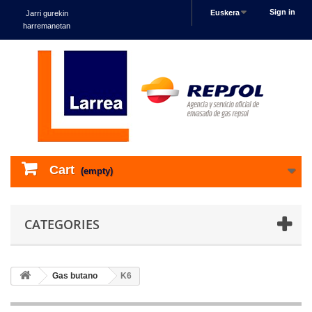
Sign in
Euskera
Jarri gurekin
harremanetan
Cart
(empty)
CATEGORIES
Gas butano
K6