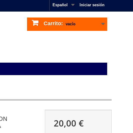
Español
Iniciar sesión
Carrito:
vacío
ON
20,00 €
A