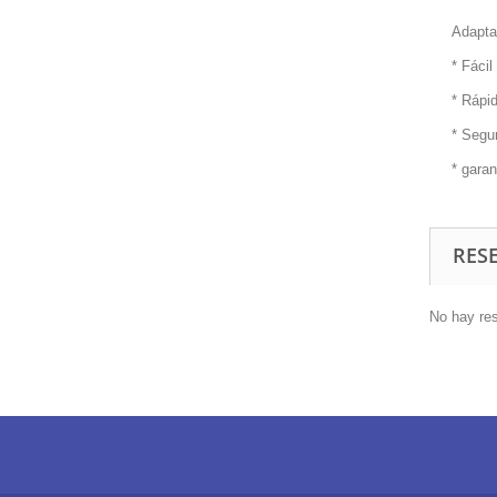
Adaptad
* Fácil
* Rápi
* Segu
* garan
RES
No hay res