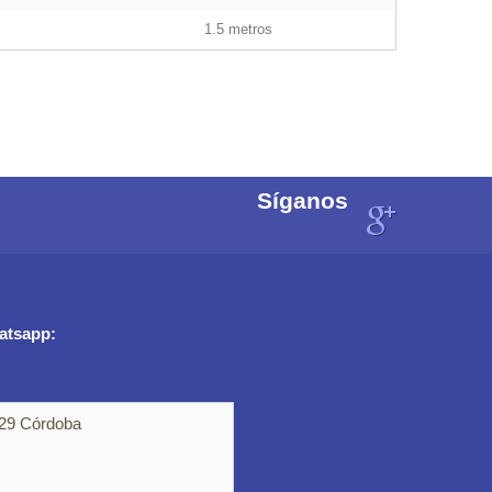
1.5 metros
Síganos
atsapp:
029 Córdoba