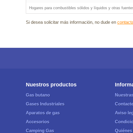
Hogares para combustibles sólidos y líquidos y otras fuen
Si desea solicitar más información, no dude en
contact
Nuestros productos
Inform
Gas butano
Nuestras
Gases Industriales
Contacte
Aparatos de gas
Aviso le
Accesorios
Condicio
Camping Gas
Quiénes