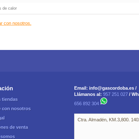
tes de calor
ar con nosotros.
ación
Email:
info@gascordoba.es /
Llámanos al:
957 251 027
/ Wh
 tiendas
656 892 304
 con nosotros
gal
Ctra. Almadén, KM.3,800. 14
nes de venta
 somos